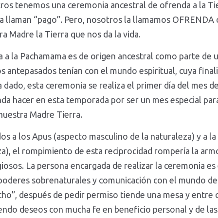
tros tenemos una ceremonia ancestral de ofrenda a la Ti
llaman “pago”. Pero, nosotros la llamamos OFRENDA 
a Madre la Tierra que nos da la vida.
 a la Pachamama es de origen ancestral como parte de u
s antepasados tenían con el mundo espiritual, cuya finali
a dado, esta ceremonia se realiza el primer día del mes d
nda hacer en esta temporada por ser un mes especial par
nuestra Madre Tierra.
dos a los Apus (aspecto masculino de la naturaleza) y a 
a), el rompimiento de esta reciprocidad rompería la armo
igiosos. La persona encargada de realizar la ceremonia es
r poderes sobrenaturales y comunicación con el mundo de l
ho”, después de pedir permiso tiende una mesa y entre 
endo deseos con mucha fe en beneficio personal y de la