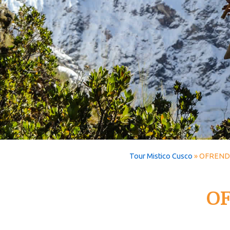
Tour Mistico Cusco
»
OFREND
OF